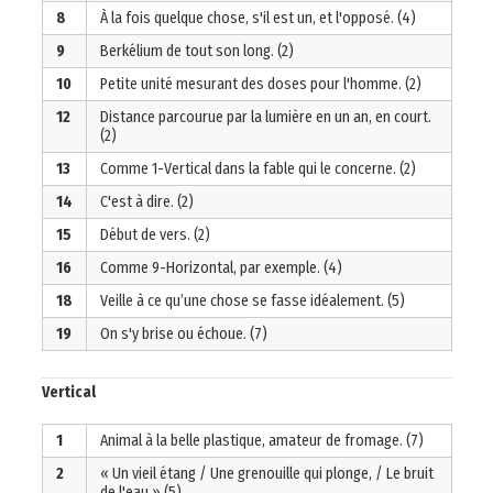
8
À la fois quelque chose, s'il est un, et l'opposé. (4)
9
Berkélium de tout son long. (2)
10
Petite unité mesurant des doses pour l'homme. (2)
12
Distance parcourue par la lumière en un an, en court.
(2)
13
Comme 1-Vertical dans la fable qui le concerne. (2)
14
C'est à dire. (2)
15
Début de vers. (2)
16
Comme 9-Horizontal, par exemple. (4)
18
Veille à ce qu’une chose se fasse idéalement. (5)
19
On s'y brise ou échoue. (7)
Vertical
1
Animal à la belle plastique, amateur de fromage. (7)
2
« Un vieil étang / Une grenouille qui plonge, / Le bruit
de l'eau » (5)