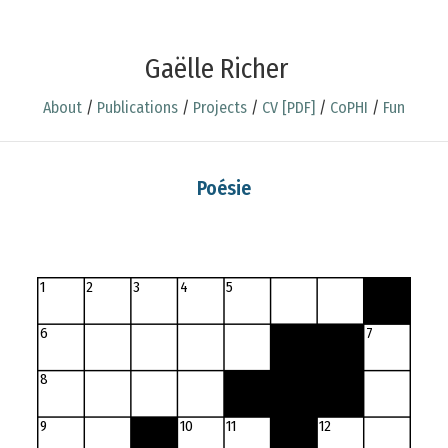
Gaëlle Richer
About
/
Publications
/
Projects
/
CV [PDF]
/
CoPHI
/
Fun
Poésie
1
2
3
4
5
6
7
8
9
10
11
12