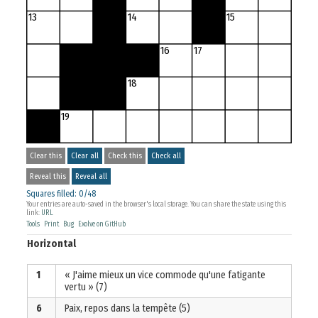
13
14
15
16
17
18
19
Clear this
Clear all
Check this
Check all
Reveal this
Reveal all
Squares filled
:
0
/
48
Your entries are auto-saved in the browser's local storage.
You can share the state using this
link:
URL
Tools
Print
Bug
Exolve on GitHub
Horizontal
1
« J'aime mieux un vice commode qu'une fatigante
vertu » (7)
6
Paix, repos dans la tempête (5)